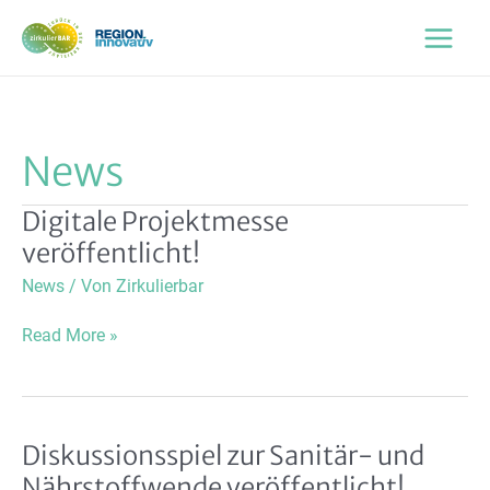
Zum
Inhalt
Main
springen
Menu
News
Digitale Projektmesse
veröffentlicht!
News
/ Von
Zirkulierbar
Digitale
Read More »
Projektmesse
veröffentlicht!
Diskussionsspiel zur Sanitär- und
Nährstoffwende veröffentlicht!