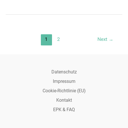
Verwertungstour
in
diesem
Jahr
Post
1
2
Next
→
pagination
Datenschutz
Impressum
Cookie-Richtlinie (EU)
Kontakt
EPK & FAQ