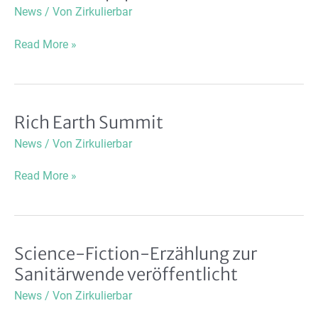
Kommunen
News
/ Von
Zirkulierbar
in
den
3.
Read More »
Kreislauf
Positionspapier
veröffentlicht!
Rich Earth Summit
News
/ Von
Zirkulierbar
Rich
Read More »
Earth
Summit
Science-Fiction-Erzählung zur
Sanitärwende veröffentlicht
News
/ Von
Zirkulierbar