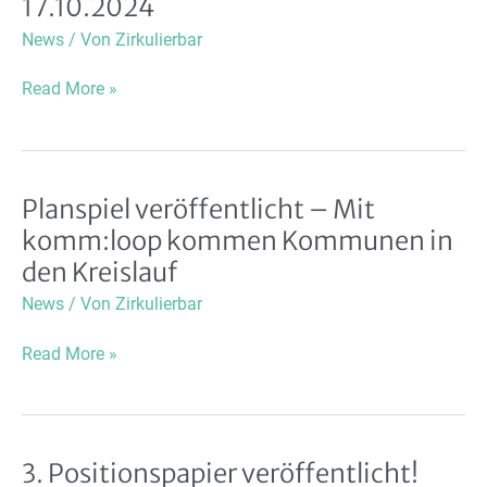
17.10.2024
News
/ Von
Zirkulierbar
Save
Read More »
the
Date!
zirkulierBAR
Abschlussveranstaltung
Planspiel veröffentlicht – Mit
am
komm:loop kommen Kommunen in
17.10.2024
den Kreislauf
News
/ Von
Zirkulierbar
Planspiel
Read More »
veröffentlicht
–
Mit
komm:loop
3. Positionspapier veröffentlicht!
kommen