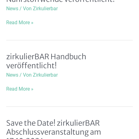
News
/ Von
Zirkulierbar
Diskussionsspiel
Read More »
zur
Sanitär-
und
Nährstoffwende
zirkulierBAR Handbuch
veröffentlicht!
veröffentlicht!
News
/ Von
Zirkulierbar
zirkulierBAR
Read More »
Handbuch
veröffentlicht!
Save the Date! zirkulierBAR
Abschlussveranstaltung am