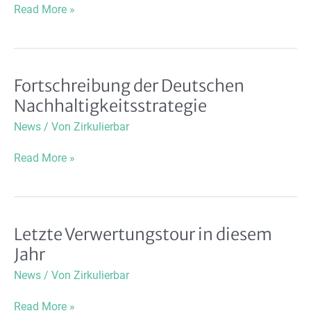
Science-
Read More »
Fiction-
Erzählung
zur
Sanitärwende
Fortschreibung der Deutschen
veröffentlicht
Nachhaltigkeitsstrategie
News
/ Von
Zirkulierbar
Fortschreibung
Read More »
der
Deutschen
Nachhaltigkeitsstrategie
Letzte Verwertungstour in diesem
Jahr
News
/ Von
Zirkulierbar
Letzte
Read More »