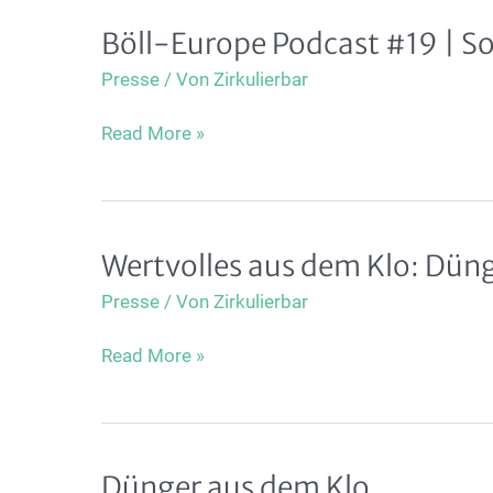
Erfindung
Böll-Europe Podcast #19 | Soi
der
Trockentoilette
Presse
/ Von
Zirkulierbar
Böll-
Read More »
Europe
Podcast
#19
|
Wertvolles aus dem Klo: Düng
Soil
Atlas
Presse
/ Von
Zirkulierbar
2024
(Part
Wertvolles
Read More »
3)
aus
dem
Klo:
Dünger
Dünger aus dem Klo
aus