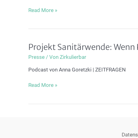
Exkremente
Read More »
zu
Gold
spinnen
Projekt Sanitärwende: Wenn 
Presse
/ Von
Zirkulierbar
Podcast von Anna Goretzki | ZEITFRAGEN
Projekt
Read More »
Sanitärwende:
Wenn
Kot
zu
Kompost
auf
Datens