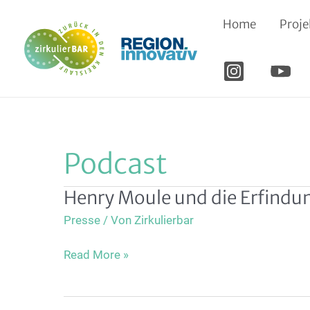
Zum
Home
Proje
Inhalt
springen
Podcast
Henry Moule und die Erfindun
Presse
/ Von
Zirkulierbar
Henry
Read More »
Moule
und
die