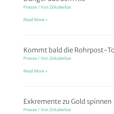
dem
Presse
/ Von
Zirkulierbar
Inhalt
von
Dünger
Read More »
Trockentoiletten
aus
dem
Klo
Kommt bald die Rohrpost-To
Presse
/ Von
Zirkulierbar
Kommt
Read More »
bald
die
Rohrpost-
Toilette?
Exkremente zu Gold spinnen
Presse
/ Von
Zirkulierbar