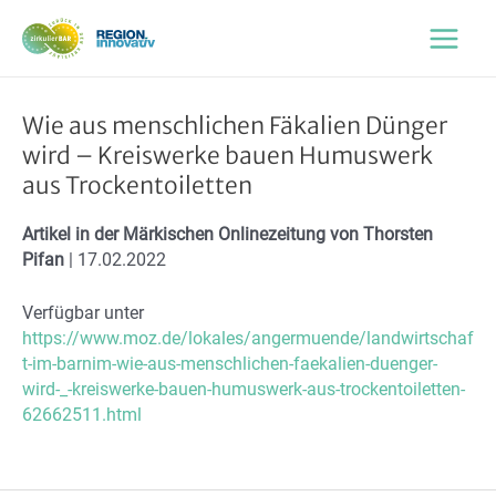
Zum
Inhalt
Main
springen
Menu
Wie aus menschlichen Fäkalien Dünger
wird – Kreiswerke bauen Humuswerk
aus Trockentoiletten
Artikel in der Märkischen Onlinezeitung von Thorsten
Pifan
| 17.02.2022
Verfügbar unter
https://www.moz.de/lokales/angermuende/landwirtschaf
t-im-barnim-wie-aus-menschlichen-faekalien-duenger-
wird-_-kreiswerke-bauen-humuswerk-aus-trockentoiletten-
62662511.html