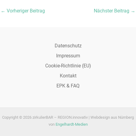
Post
←
Vorheriger Beitrag
Nächster Beitrag
→
navigation
Datenschutz
Impressum
Cookie-Richtlinie (EU)
Kontakt
EPK & FAQ
Copyright © 2026 zirkulierBAR – REGION.innovativ | Webdesign aus Nürnberg
von
Engelhardt-Medien