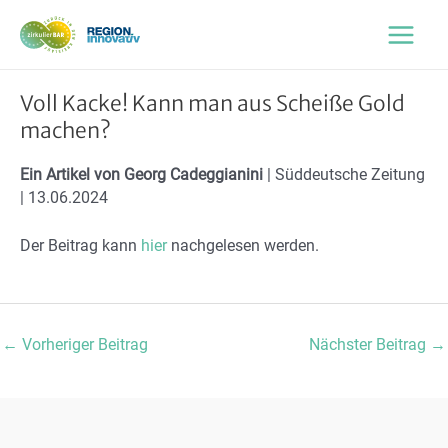
Zum
Inhalt
Main
springen
Menu
Voll Kacke! Kann man aus Scheiße Gold
machen?
Ein Artikel von Georg Cadeggianini
| Süddeutsche Zeitung
| 13.06.2024
Der Beitrag kann
hier
nachgelesen werden.
Post
←
Vorheriger Beitrag
Nächster Beitrag
→
navigation