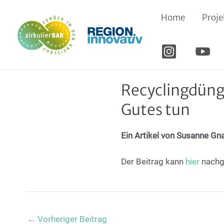
Zum
Home
Proje
Inhalt
springen
Recyclingdüng
Gutes tun
Ein Artikel von Susanne Gn
Der Beitrag kann
hier
nachg
Post
←
Vorheriger Beitrag