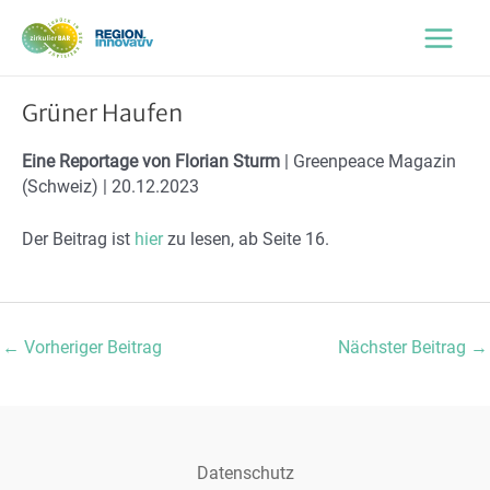
Zum
Inhalt
Main
springen
Menu
Grüner Haufen
Eine Reportage von Florian Sturm
| Greenpeace Magazin
(Schweiz) | 20.12.2023
Der Beitrag ist
hier
zu lesen, ab Seite 16.
Post
←
Vorheriger Beitrag
Nächster Beitrag
→
navigation
Datenschutz