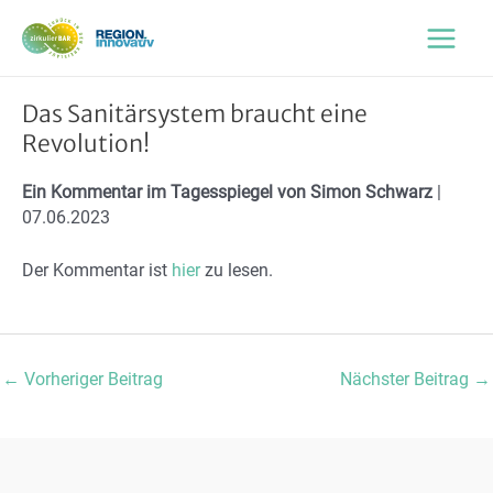
Zum
Inhalt
Main
springen
Menu
Das Sanitärsystem braucht eine
Revolution!
Ein Kommentar im Tagesspiegel von Simon Schwarz
|
07.06.2023
Der Kommentar ist
hier
zu lesen.
Post
←
Vorheriger Beitrag
Nächster Beitrag
→
navigation